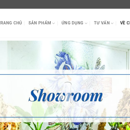
TRANG CHỦ
SẢN PHẨM
ỨNG DỤNG
TƯ VẤN
VỀ 