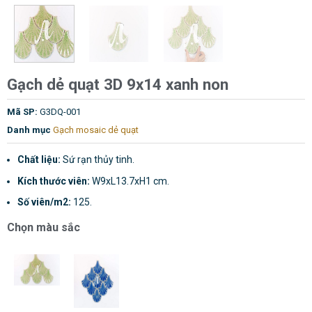
Gạch dẻ quạt 3D 9x14 xanh non
Mã SP:
G3DQ-001
Danh mục
Gạch mosaic dẻ quạt
Chất liệu:
Sứ rạn thủy tinh.
Kích thước viên:
W9xL13.7xH1 cm.
Số viên/m2:
125.
Chọn màu sắc