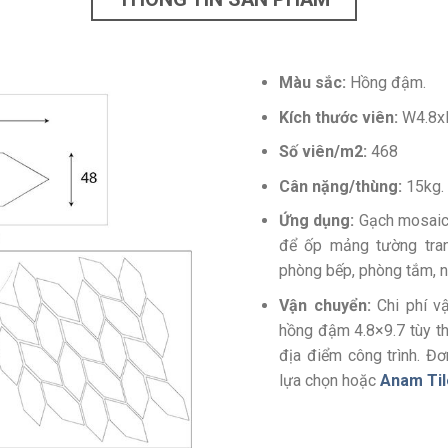
Màu
sắc:
Hồng đậm.
Kích thước viên:
W4.8x
Số viên/m2:
468
Cân nặng/thùng:
15kg.
Ứng dụng:
Gạch mosaic 
để ốp mảng tường trang
phòng bếp, phòng tắm, n
Vận chuyển:
Chi phí v
hồng đậm 4.8×9.7 tùy th
địa điểm công trình. Đ
lựa chọn hoặc
Anam Til