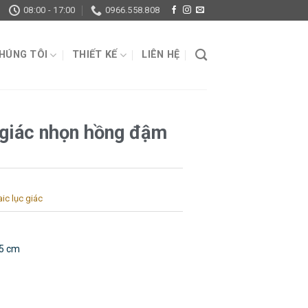
08:00 - 17:00
0966.558.808
CHÚNG TÔI
THIẾT KẾ
LIÊN HỆ
 giác nhọn hồng đậm
c lục giác
.5 cm