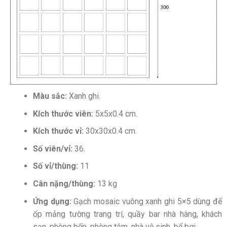
Màu sắc:
Xanh ghi.
Kích thước viên:
5x5x0.4 cm.
Kích thước vỉ:
30x30x0.4 cm.
Số viên/vỉ:
36.
Số vỉ/thùng:
11
Cân nặng/thùng:
13 kg
Ứng dụng:
Gạch mosaic vuông xanh ghi 5×5 dùng để
ốp mảng tường trang trí, quầy bar nhà hàng, khách
sạn, phòng bếp, phòng tắm, nhà vệ sinh, bể bơi…