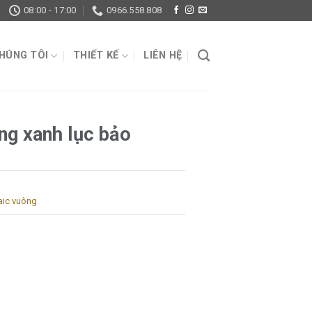
08:00 - 17:00
0966.558.808
CHÚNG TÔI
THIẾT KẾ
LIÊN HỆ
ng xanh lục bảo
ic vuông