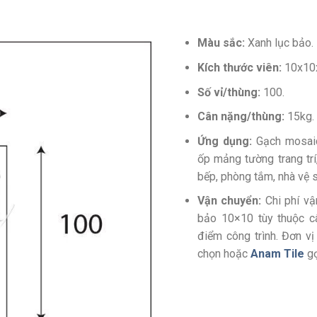
Màu
sắc:
Xanh lục bảo.
Kích thước viên:
10x10x
Số vỉ/thùng:
100.
Cân nặng/thùng:
15kg.
Ứng dụng:
Gạch mosaic
ốp mảng tường trang trí
bếp, phòng tắm, nhà vệ s
Vận chuyển:
Chi phí vậ
bảo 10×10 tùy thuộc câ
điểm công trình. Đơn v
chọn hoặc
Anam Tile
gợ