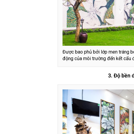
Được bao phủ bởi lớp men tráng bó
động của môi trường đến kết cấu 
3. Độ bền d