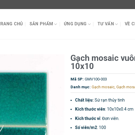
TRANG CHỦ
SẢN PHẨM
ỨNG DỤNG
TƯ VẤN
VỀ 
Gạch mosaic vuô
10x10
Mã SP:
GMV100-003
Danh mục:
Gạch mosaic
,
Gạch mosa
Chất liệu:
Sứ rạn thủy tinh
Kích thước viên
: 10x10x0.4 cm
Kích thước vỉ
: Đơn viên.
Số viên/m2
: 100