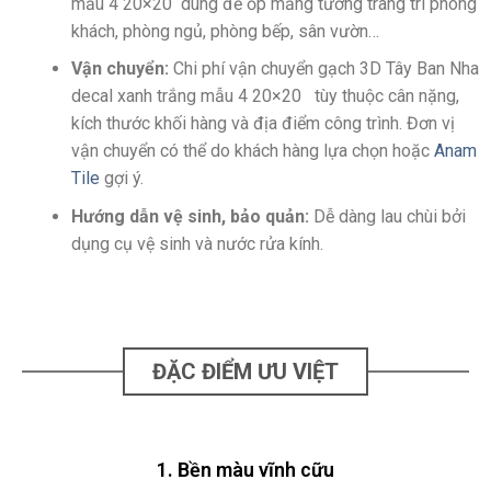
mẫu 4 20×20
dùng để ốp mảng tường trang trí
phòng
khách, phòng ngủ, phòng bếp, sân vườn…
Vận chuyển:
Chi phí vận chuyển g
ạch 3D Tây Ban Nha
decal xanh trắng mẫu 4 20×20
tùy thuộc cân nặng,
kích thước khối hàng và địa điểm công trình. Đơn vị
vận chuyển có thể do khách hàng lựa chọn hoặc
Anam
Tile
gợi ý.
Hướng dẫn vệ sinh, bảo quản:
Dễ dàng lau chùi bởi
dụng cụ vệ sinh và
nước rửa kính.
ĐẶC ĐIỂM ƯU VIỆT
1. Bền màu vĩnh cữu