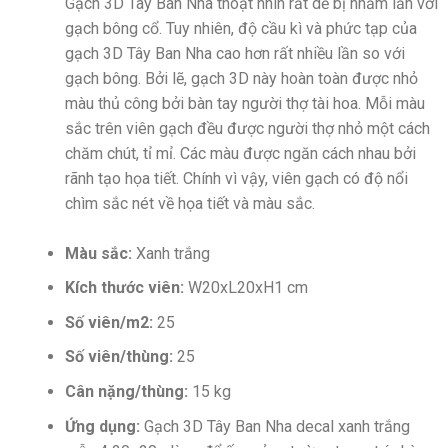
Gạch 3D Tây Ban Nha thoạt nhìn rất dễ bị nhầm lẫn với
gạch bông cổ. Tuy nhiên, độ cầu kì và phức tạp của
gạch 3D Tây Ban Nha cao hơn rất nhiều lần so với
gạch bông. Bởi lẽ, gạch 3D này hoàn toàn được nhỏ
màu thủ công bởi bàn tay người thợ tài hoa. Mỗi màu
sắc trên viên gạch đều được người thợ nhỏ một cách
chăm chút, tỉ mỉ. Các màu được ngăn cách nhau bởi
rãnh tạo họa tiết. Chính vì vậy, viên gạch có độ nổi
chìm sắc nét về họa tiết và màu sắc.
Màu sắc:
Xanh trắng
Kích thước viên:
W20xL20xH1 cm
Số viên/m2:
25
Số viên/thùng:
25
Cân nặng/thùng:
15 kg
Ứng dụng:
Gạch 3D Tây Ban Nha decal xanh trắng