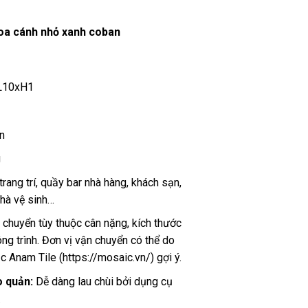
oa cánh nhỏ xanh coban
L10xH1
n
g
ang trí, quầy bar nhà hàng, khách sạn,
hà vệ sinh…
 chuyển tùy thuộc cân nặng, kích thước
ng trình. Đơn vị vận chuyển có thể do
 Anam Tile (https://mosaic.vn/) gợi ý.
o quản:
Dễ dàng lau chùi bởi dụng cụ
.