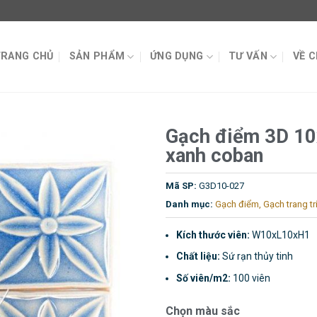
TRANG CHỦ
SẢN PHẨM
ỨNG DỤNG
TƯ VẤN
VỀ 
Gạch điểm 3D 10
xanh coban
Mã SP:
G3D10-027
Danh mục:
Gạch điểm
,
Gạch trang tr
Kích thước viên:
W10xL10xH1
Chất liệu:
Sứ rạn thủy tinh
Số viên/m2:
100 viên
Chọn màu sắc