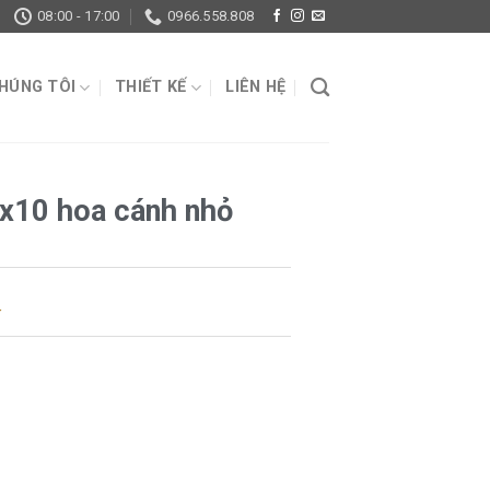
08:00 - 17:00
0966.558.808
CHÚNG TÔI
THIẾT KẾ
LIÊN HỆ
x10 hoa cánh nhỏ
í