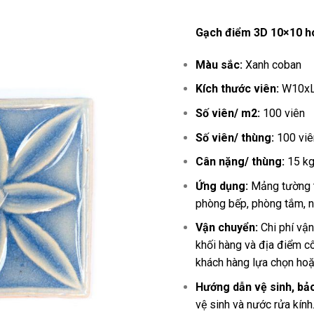
Gạch điểm 3D 10×10 h
Màu sắc:
Xanh coban
Kích thước viên:
W10x
Số viên/ m2:
100 viên
Số viên/ thùng:
100 viê
Cân nặng/ thùng:
15 k
Ứng dụng:
Mảng tường tr
phòng bếp, phòng tắm, n
Vận chuyển:
Chi phí vận
khối hàng và địa điểm cô
khách hàng lựa chọn hoặc
Hướng dẫn vệ sinh, bả
vệ sinh và nước rửa kính