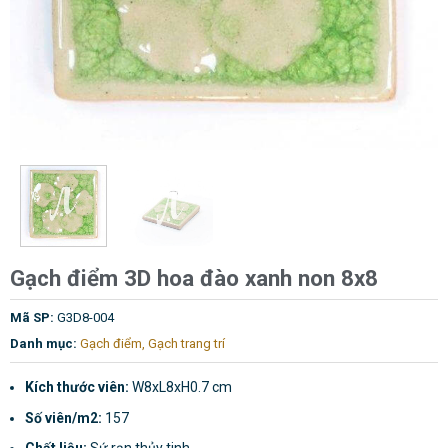
Gạch điểm 3D hoa đào xanh non 8x8
Mã SP:
G3D8-004
Danh mục:
Gạch điểm
,
Gạch trang trí
Kích thước viên:
W8xL8xH0.7 cm
Số viên/m2:
157
Chất liệu:
Sứ rạn thủy tinh