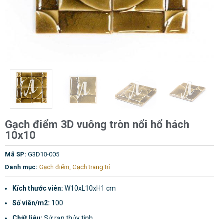
Gạch điểm 3D vuông tròn nổi hổ hách
10x10
Mã SP:
G3D10-005
Danh mục:
Gạch điểm
,
Gạch trang trí
Kích thước viên:
W10xL10xH1 cm
Số viên/m2:
100
Chất liệu:
Sứ rạn thủy tinh