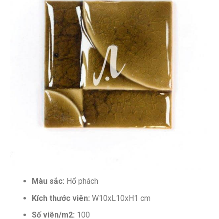
Màu sắc:
Hổ phách
Kích thước viên:
W10xL10xH1 cm
Số viên/m2:
100