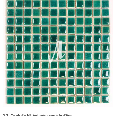
2.3. Gạch ốp hồ bơi màu xanh lơ đậm