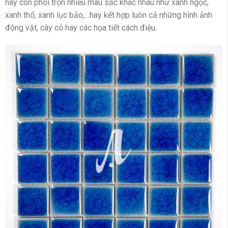
nay còn phối trộn nhiều màu sắc khác nhau như xanh ngọc,
xanh thổ, xanh lục bảo,…hay kết hợp luôn cả những hình ảnh
động vật, cây cỏ hay các họa tiết cách điệu.