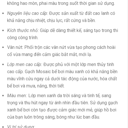
không hao mòn, phai màu trong suốt thời gian sử dụng.
Nguyên liệu cao cấp
: Được sản xuất từ đất cao lanh có
khả năng chịu nhiệt, chịu lực, rất cứng và bền.
Kích thước nhỏ:
Giúp dễ dàng thiết kế, sáng tạo trong thi
công công trình.
Vân nứt: Phối trộn các vân nứt vừa tạo phong cách hoài
cổ vừa mang đến cảm giác bắt mắt, mới lạ.
Lớp men cao cấp:
Được phủ với một lớp men thủy tinh
cao cấp. Gạch Mosaic bể bơi màu xanh có khả năng bền
màu vĩnh cửu ngay cả dưới tác động của nước, hóa chất
bể bơi và mưa, nắng, thời tiết.
Màu men:
Lớp men xanh da trời sáng và tinh tế, sang
trọng và thu hút ngay từ ánh nhìn đầu tiên. Sử dụng gạch
xanh bể bơi còn tạo được cảm giác mới mẻ, giúp hồ bơi
của bạn luôn trông sáng, bóng như lúc ban đầu.
Vị trí sử dụng: