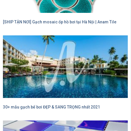
[SHIP TẬN NƠI] Gạch mosaic ốp hồ bơi tại Hà Nội | Anam Tile
30+ mẫu gạch bể bơi ĐẸP & SANG TRỌNG nhất 2021