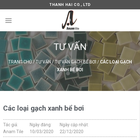
THANH HAI CO., LTD
TƯ VẤN
TRANG CHỦ
/
TƯ VẤN
/
TƯ VẤN GẠCH BỂ BƠI
/
CÁC LOẠI GẠCH
XANH BỂ BƠI
Các loại gạch xanh bể bơi
Tác giả:
Ngày đăng:
Ngày cập nhật:
Anam Tile
10/03/2020
22/12/2020