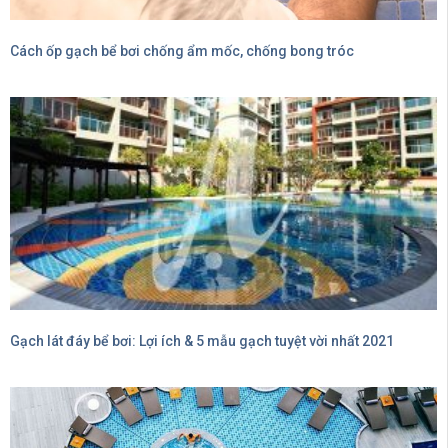
Cách ốp gạch bể bơi chống ẩm mốc, chống bong tróc
Gạch lát đáy bể bơi: Lợi ích & 5 mẫu gạch tuyệt vời nhất 2021